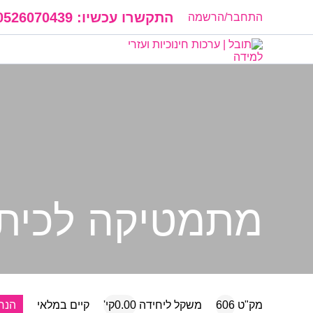
התקשרו עכשיו:
0526070439
התחבר/הרשמה
מתמטיקה לכיתו
מק"ט
606
משקל ליחידה
0.00קי'
קיים במלאי
הנח