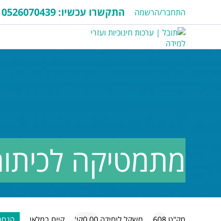
התקשרו עכשיו:
0526070439
התחבר/הרשמה
מתמטיקה לכיתות
מק"ט
608
משקל ליחידה
0.00קי'
קיים במלאי
הנחה