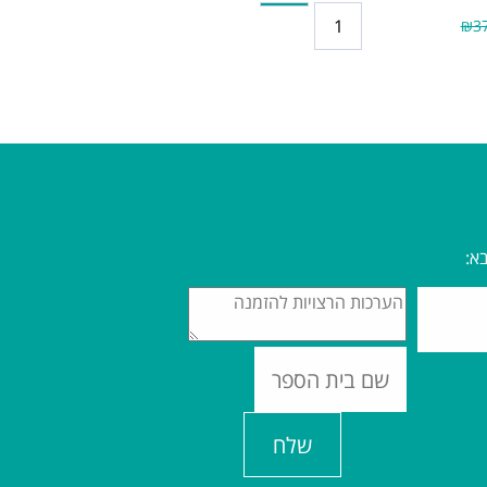
₪37
א:
שלח