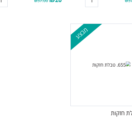
₪37.00
₪37
מבצע