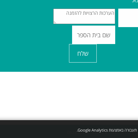
א:
שלח
יך בחינוך
מספר ע.מ./ח.פ:
062836457