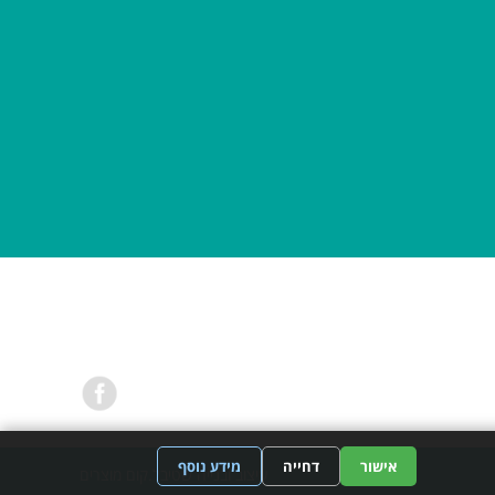
אישור
דחייה
מידע נוסף
עיצוב ובנייה שטיבל.קום
מוצרים