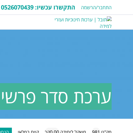
התקשרו עכשיו:
0526070439
התחבר/הרשמה
ערכת סדר פרשיו
מק"ט
981
משקל ליחידה
0.00קי'
קיים במלאי
הנחה